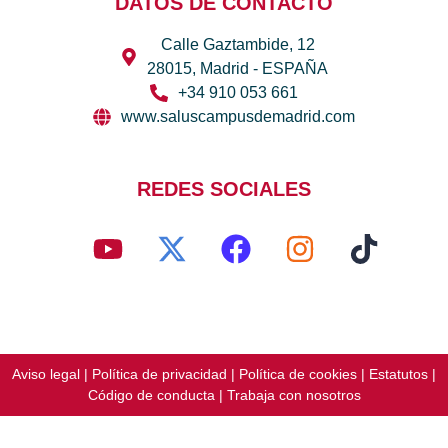
DATOS DE CONTACTO
Calle Gaztambide, 12
28015, Madrid - ESPAÑA
+34 910 053 661
www.saluscampusdemadrid.com
REDES SOCIALES
Aviso legal
|
Política de privacidad
|
Política de cookies
|
Estatutos
|
Código de conducta
|
Trabaja con nosotros