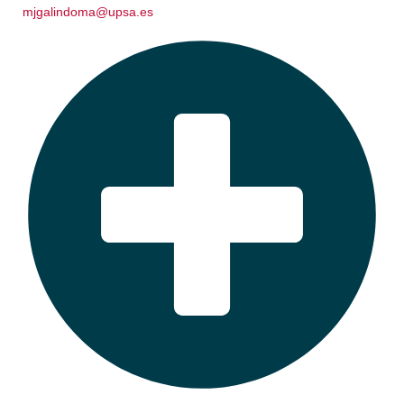
mjgalindoma@upsa.es