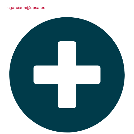
cgarciaen@upsa.es