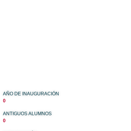
excelentes profesionales y docentes, que dota
a nuestros estudiantes de una seña de
identidad muy valorada tanto en el ámbito
sanitario como social.
Posgrado
25-60 ECTS
Curso, Experto y Máster
AÑO DE INAUGURACIÓN
0
ANTIGUOS ALUMNOS
0