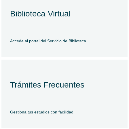
Biblioteca Virtual
CURSO 2026-2027
Fisioterapia
Accede al portal del Servicio de Biblioteca
& Nutrición
¡Aún tenemos plazas!
Trámites Frecuentes
Contacta con nosotros
QUIERO SABER MÁS
Gestiona tus estudios con facilidad