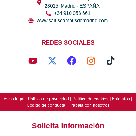
28015, Madrid - ESPAÑA
+34 910 053 661
www.saluscampusdemadrid.com
REDES SOCIALES
Aviso legal
|
Política de privacidad
|
Política de cookies
|
Estatutos
|
Código de conducta
|
Trabaja con nosotros
Solicita información